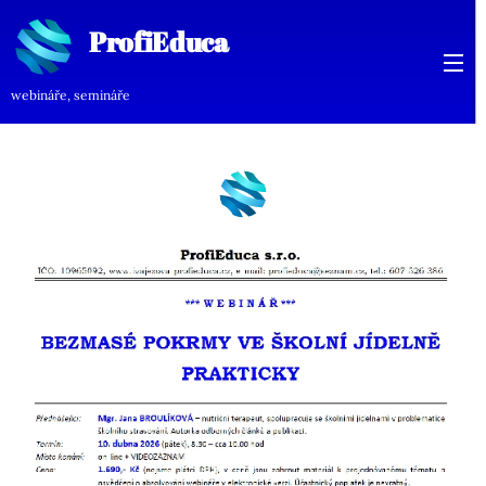
ProfiEduca
ProfiEduca
webináře, semináře
rofiEduca