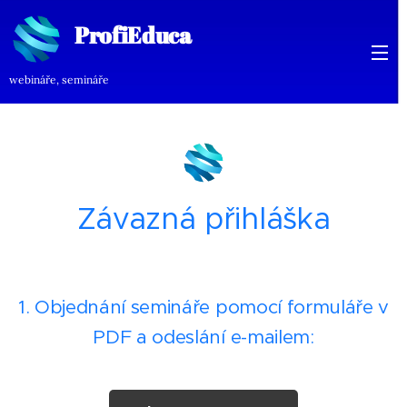
ProfiEduca
ProfiEduca
webináře, semináře
rofiEduca
Závazná přihláška
1. Objednání semináře pomocí formuláře v
PDF a odeslání e-mailem: