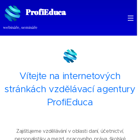
ProfiEduca
ProfiEduca
webináře, semináře
rofiEduca
Vítejte na internetových
stránkách vzdělávací agentury
ProfiEduca
Zajišťujeme vzdělávání v oblasti daní, účetnictví,
personalistiky a mezd, pracovního práva, školské