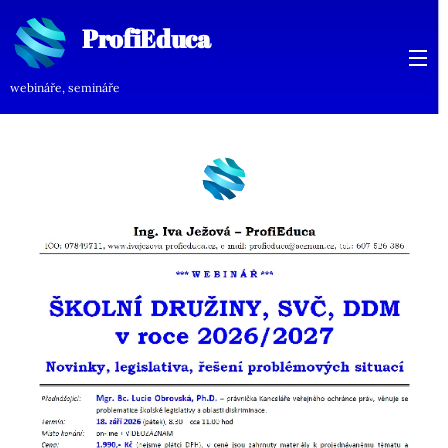
ProfiEduca
ProfiEduca
webináře, semináře
rofiEduca